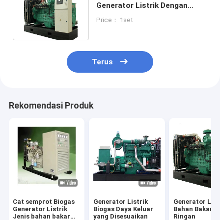
Generator Listrik Dengan
Output Daya Disesuaikan
Price： 1set
Terus
Rekomendasi Produk
Cat semprot Biogas
Generator Listrik
Generator List
Generator Listrik
Biogas Daya Keluar
Bahan Bakar O
Jenis bahan bakar
yang Disesuaikan
Ringan