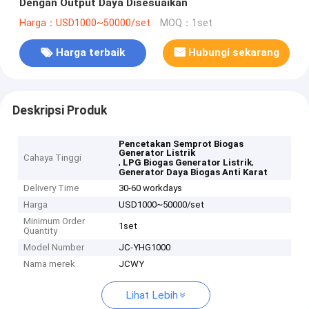
Dengan Output Daya Disesuaikan
Harga：USD1000~50000/set
MOQ：1set
Harga terbaik
Hubungi sekarang
Deskripsi Produk
Pencetakan Semprot Biogas
Generator Listrik
Cahaya Tinggi
,
,
LPG Biogas Generator Listrik
Generator Daya Biogas Anti Karat
Delivery Time
30-60 workdays
Harga
USD1000~50000/set
Minimum Order
1set
Quantity
Model Number
JC-YHG1000
Nama merek
JCWY
Lihat Lebih